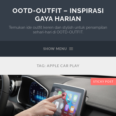
OOTD-OUTFIT – INSPIRASI
GAYA HARIAN
Temukan ide outfit keren dan stylish untuk penampilan
sehari-hari di OOTD-OUTFIT.
SHOW MENU
TAG:
APPLE CAR PLAY
STICKY POST