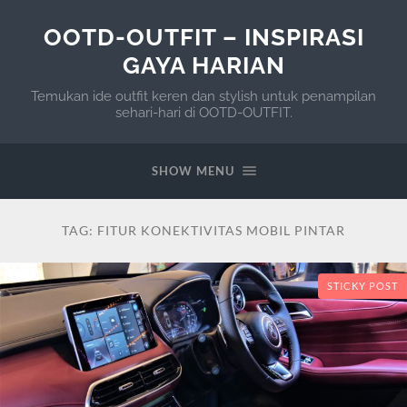
OOTD-OUTFIT – INSPIRASI
GAYA HARIAN
Temukan ide outfit keren dan stylish untuk penampilan
sehari-hari di OOTD-OUTFIT.
SHOW MENU
TAG:
FITUR KONEKTIVITAS MOBIL PINTAR
STICKY POST