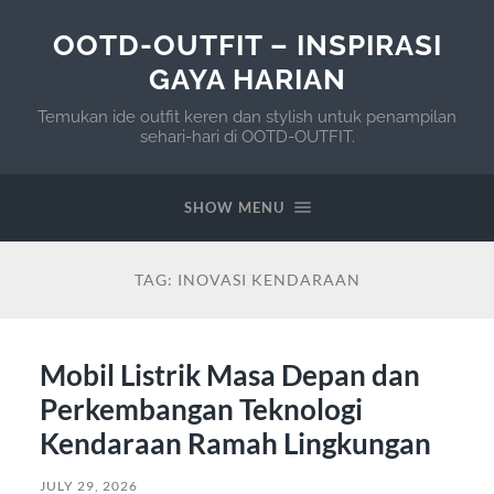
OOTD-OUTFIT – INSPIRASI
GAYA HARIAN
Temukan ide outfit keren dan stylish untuk penampilan
sehari-hari di OOTD-OUTFIT.
SHOW MENU
TAG:
INOVASI KENDARAAN
Mobil Listrik Masa Depan dan
Perkembangan Teknologi
Kendaraan Ramah Lingkungan
JULY 29, 2026