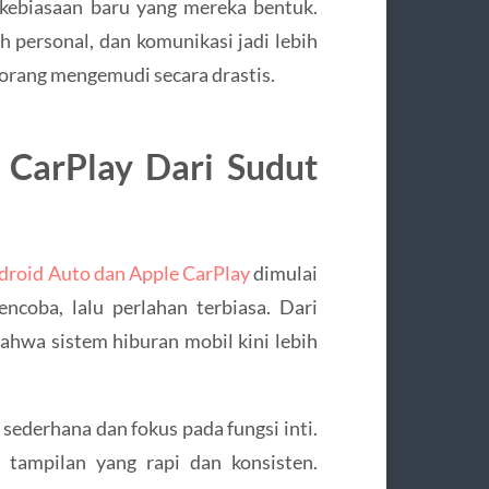
 kebiasaan baru yang mereka bentuk.
h personal, dan komunikasi jadi lebih
 orang mengemudi secara drastis.
 CarPlay Dari Sudut
droid Auto dan Apple CarPlay
dimulai
ncoba, lalu perlahan terbiasa. Dari
wa sistem hiburan mobil kini lebih
sederhana dan fokus pada fungsi inti.
 tampilan yang rapi dan konsisten.