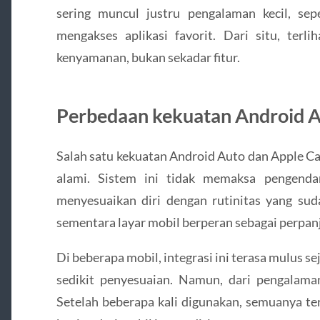
sering muncul justru pengalaman kecil, se
mengakses aplikasi favorit. Dari situ, terli
kenyamanan, bukan sekadar fitur.
Perbedaan kekuatan Android A
Salah satu kekuatan Android Auto dan Apple Ca
alami. Sistem ini tidak memaksa pengenda
menyesuaikan diri dengan rutinitas yang sud
sementara layar mobil berperan sebagai perpan
Di beberapa mobil, integrasi ini terasa mulus se
sedikit penyesuaian. Namun, dari pengalaman 
Setelah beberapa kali digunakan, semuanya ter