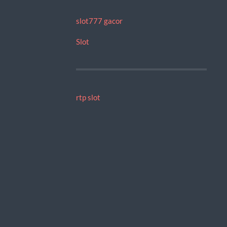
slot777 gacor
Slot
rtp slot