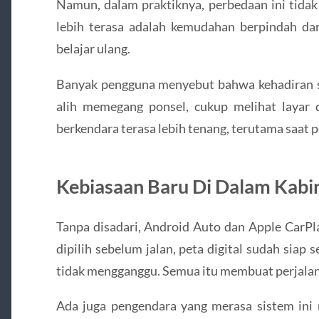
Namun, dalam praktiknya, perbedaan ini tidak
lebih terasa adalah kemudahan berpindah dar
belajar ulang.
Banyak pengguna menyebut bahwa kehadiran sis
alih memegang ponsel, cukup melihat layar d
berkendara terasa lebih tenang, terutama saat p
Kebiasaan Baru Di Dalam Kabi
Tanpa disadari, Android Auto dan Apple CarP
dipilih sebelum jalan, peta digital sudah siap s
tidak mengganggu. Semua itu membuat perjalana
Ada juga pengendara yang merasa sistem ini