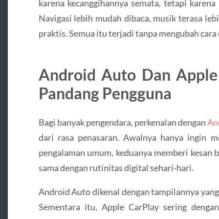
karena kecanggihannya semata, tetapi karena
Navigasi lebih mudah dibaca, musik terasa lebi
praktis. Semua itu terjadi tanpa mengubah cara
Android Auto Dan Apple
Pandang Pengguna
Bagi banyak pengendara, perkenalan dengan
An
dari rasa penasaran. Awalnya hanya ingin me
pengalaman umum, keduanya memberi kesan bah
sama dengan rutinitas digital sehari-hari.
Android Auto dikenal dengan tampilannya yang 
Sementara itu, Apple CarPlay sering dengan