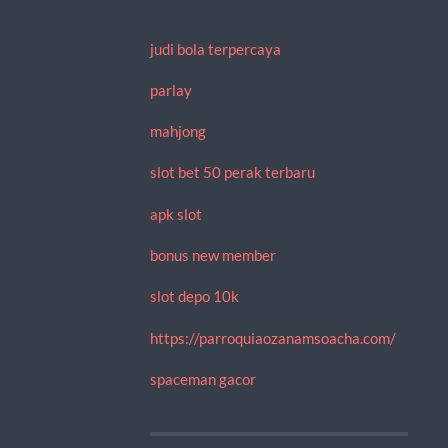
judi bola terpercaya
parlay
mahjong
slot bet 50 perak terbaru
apk slot
bonus new member
slot depo 10k
https://parroquiaozanamsoacha.com/
spaceman gacor