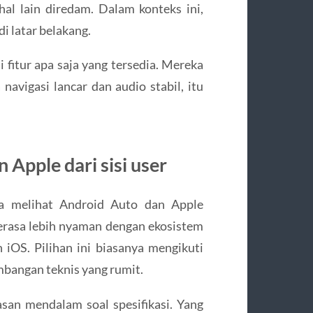
hal lain diredam. Dalam konteks ini,
di latar belakang.
i fitur apa saja yang tersedia. Mereka
navigasi lancar dan audio stabil, itu
Apple dari sisi user
na melihat Android Auto dan Apple
merasa lebih nyaman dengan ekosistem
 iOS. Pilihan ini biasanya mengikuti
mbangan teknis yang rumit.
san mendalam soal spesifikasi. Yang