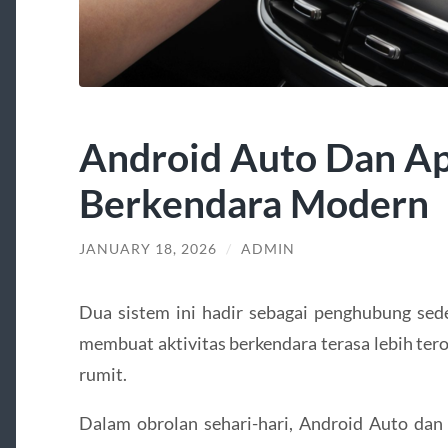
Android Auto Dan Ap
Berkendara Modern
JANUARY 18, 2026
/
ADMIN
Dua sistem ini hadir sebagai penghubung sed
membuat aktivitas berkendara terasa lebih ter
rumit.
Dalam obrolan sehari-hari, Android Auto dan