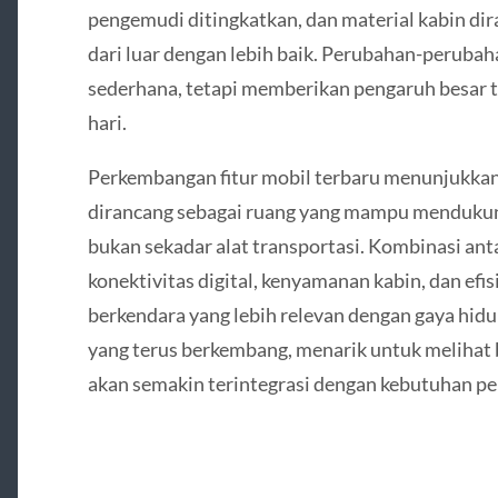
pengemudi ditingkatkan, dan material kabin d
dari luar dengan lebih baik. Perubahan-perubah
sederhana, tetapi memberikan pengaruh besar te
hari.
Perkembangan fitur mobil terbaru menunjukka
dirancang sebagai ruang yang mampu mendukun
bukan sekadar alat transportasi. Kombinasi ant
konektivitas digital, kenyamanan kabin, dan ef
berkendara yang lebih relevan dengan gaya hidup
yang terus berkembang, menarik untuk melihat
akan semakin terintegrasi dengan kebutuhan p