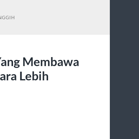
NGGIH
u Yang Membawa
ara Lebih