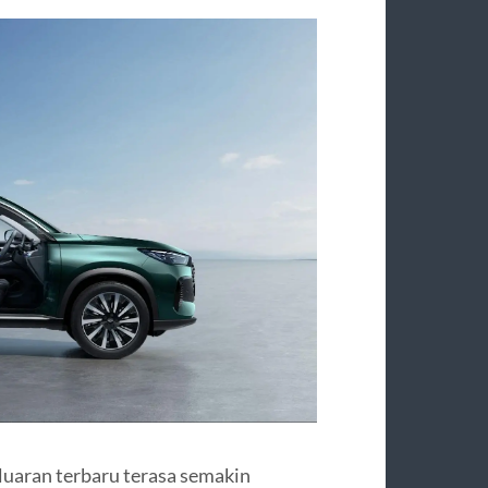
uaran terbaru terasa semakin