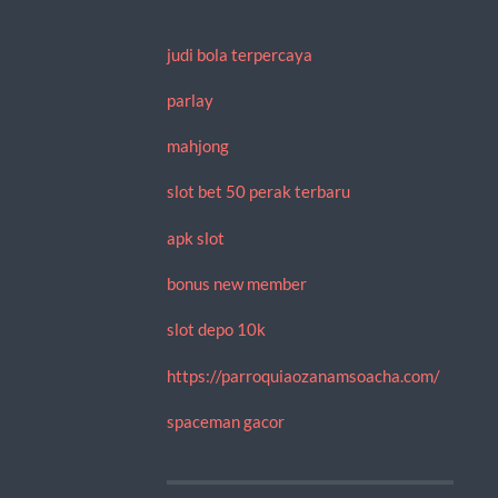
judi bola terpercaya
parlay
mahjong
slot bet 50 perak terbaru
apk slot
bonus new member
slot depo 10k
https://parroquiaozanamsoacha.com/
spaceman gacor