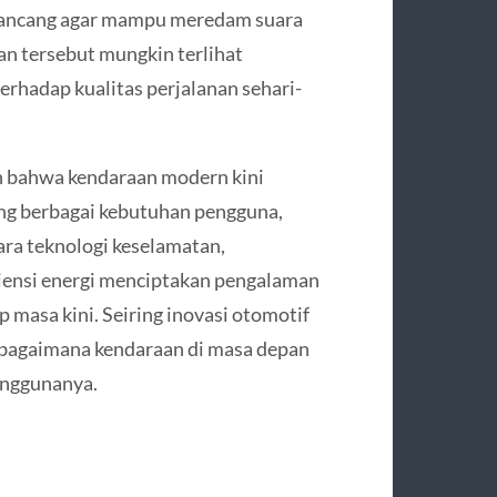
irancang agar mampu meredam suara
an tersebut mungkin terlihat
rhadap kualitas perjalanan sehari-
n bahwa kendaraan modern kini
g berbagai kebutuhan pengguna,
ara teknologi keselamatan,
isiensi energi menciptakan pengalaman
 masa kini. Seiring inovasi otomotif
 bagaimana kendaraan di masa depan
enggunanya.