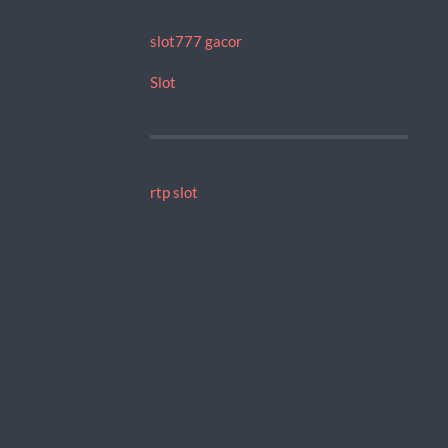
slot777 gacor
Slot
rtp slot