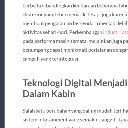
berbeda dibandingkan kendaraan beberapa tahun
eksterior yang lebih menarik, tetapi juga karen
membuat pengalaman berkendara menjadi lebih
aktivitas sehari-hari. Perkembangan
industri o
pada performa mesin semata, melainkan juga 
penumpang dapat menikmati perjalanan dengan 
canggih yang terintegrasi.
Teknologi Digital Menjadi
Dalam Kabin
Salah satu perubahan yang paling mudah terlih
sistem infotainment yang semakin canggih. Laya