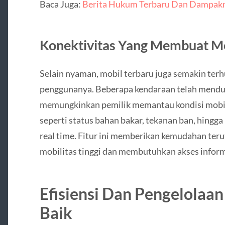
Baca Juga:
Berita Hukum Terbaru Dan Dampak
Konektivitas Yang Membuat Mo
Selain nyaman, mobil terbaru juga semakin ter
penggunanya. Beberapa kendaraan telah menduk
memungkinkan pemilik memantau kondisi mobil
seperti status bahan bakar, tekanan ban, hingga
real time. Fitur ini memberikan kemudahan ter
mobilitas tinggi dan membutuhkan akses inform
Efisiensi Dan Pengelolaan
Baik