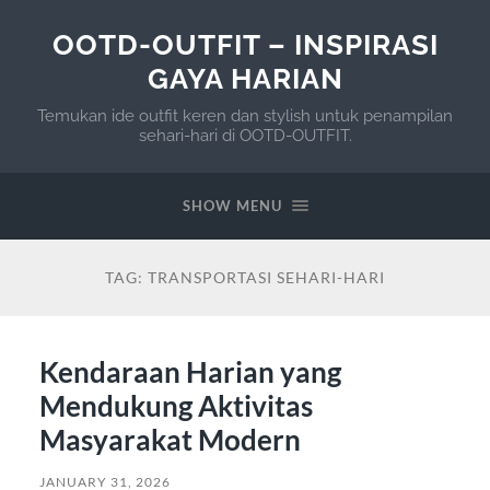
OOTD-OUTFIT – INSPIRASI
GAYA HARIAN
Temukan ide outfit keren dan stylish untuk penampilan
sehari-hari di OOTD-OUTFIT.
SHOW MENU
TAG:
TRANSPORTASI SEHARI-HARI
Kendaraan Harian yang
Mendukung Aktivitas
Masyarakat Modern
JANUARY 31, 2026