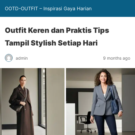
OOTD-OUTFIT – Inspirasi Gaya Harian
Outfit Keren dan Praktis Tips
Tampil Stylish Setiap Hari
admin
9 months ago