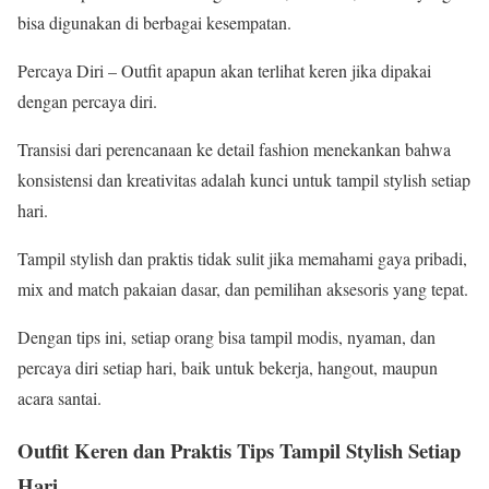
bisa digunakan di berbagai kesempatan.
Percaya Diri – Outfit apapun akan terlihat keren jika dipakai
dengan percaya diri.
Transisi dari perencanaan ke detail fashion menekankan bahwa
konsistensi dan kreativitas adalah kunci untuk tampil stylish setiap
hari.
Tampil stylish dan praktis tidak sulit jika memahami gaya pribadi,
mix and match pakaian dasar, dan pemilihan aksesoris yang tepat.
Dengan tips ini, setiap orang bisa tampil modis, nyaman, dan
percaya diri setiap hari, baik untuk bekerja, hangout, maupun
acara santai.
Outfit Keren dan Praktis Tips Tampil Stylish Setiap
Hari