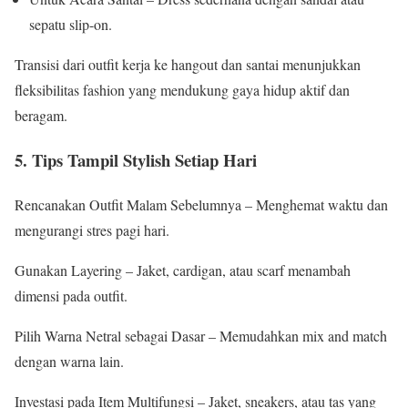
sepatu slip-on.
Transisi dari outfit kerja ke hangout dan santai menunjukkan
fleksibilitas fashion yang mendukung gaya hidup aktif dan
beragam.
5. Tips Tampil Stylish Setiap Hari
Rencanakan Outfit Malam Sebelumnya – Menghemat waktu dan
mengurangi stres pagi hari.
Gunakan Layering – Jaket, cardigan, atau scarf menambah
dimensi pada outfit.
Pilih Warna Netral sebagai Dasar – Memudahkan mix and match
dengan warna lain.
Investasi pada Item Multifungsi – Jaket, sneakers, atau tas yang