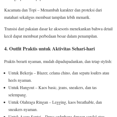
Kacamata dan Topi – Menambah karakter dan proteksi dari
matahari sekaligus membuat tampilan lebih menarik.
Transisi dari pakaian dasar ke aksesoris menekankan bahwa detail
kecil dapat membuat perbedaan besar dalam penampilan.
4. Outfit Praktis untuk Aktivitas Sehari-hari
Praktis berarti nyaman, mudah dipadupadankan, dan tetap stylish:
Untuk Bekerja – Blazer, celana chino, dan sepatu loafers atau
heels nyaman.
Untuk Hangout – Kaos basic, jeans, sneakers, dan tas
selempang.
Untuk Olahraga Ringan – Legging, kaos breathable, dan
sneakers nyaman.
Untuk Acara Santai – Dress sederhana dengan sandal atau