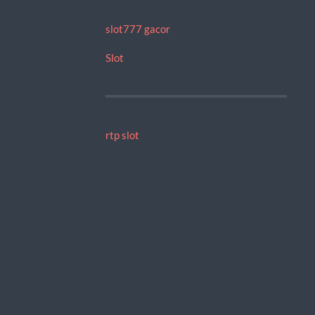
slot777 gacor
Slot
rtp slot