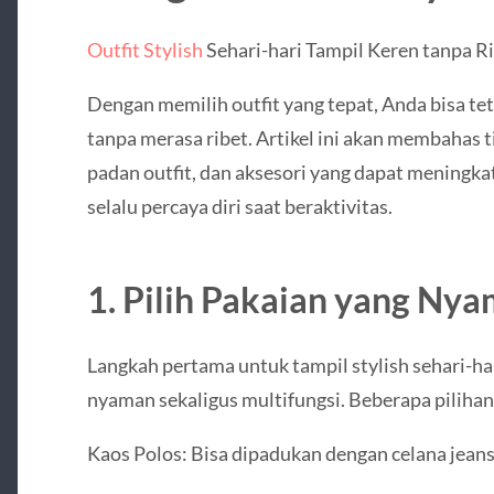
Outfit Stylish
Sehari-hari Tampil Keren tanpa R
Dengan memilih outfit yang tepat, Anda bisa teta
tanpa merasa ribet. Artikel ini akan membahas t
padan outfit, dan aksesori yang dapat meningk
selalu percaya diri saat beraktivitas.
1. Pilih Pakaian yang Nya
Langkah pertama untuk tampil stylish sehari-ha
nyaman sekaligus multifungsi. Beberapa pilihan 
Kaos Polos: Bisa dipadukan dengan celana jeans,