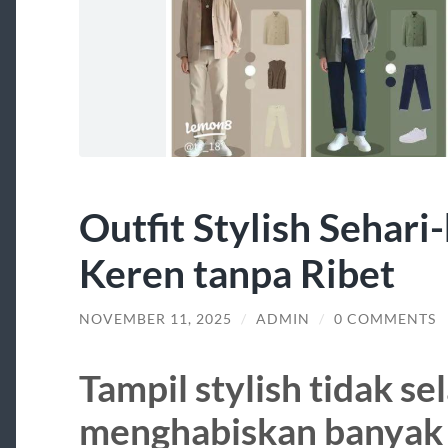
Outfit Stylish Sehari
Keren tanpa Ribet
NOVEMBER 11, 2025
/
ADMIN
/
0 COMMENTS
Tampil stylish tidak se
menghabiskan banyak 