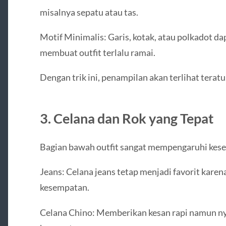
misalnya sepatu atau tas.
Motif Minimalis: Garis, kotak, atau polkadot 
membuat outfit terlalu ramai.
Dengan trik ini, penampilan akan terlihat teratur
3. Celana dan Rok yang Tepat
Bagian bawah outfit sangat mempengaruhi kese
Jeans: Celana jeans tetap menjadi favorit karen
kesempatan.
Celana Chino: Memberikan kesan rapi namun n