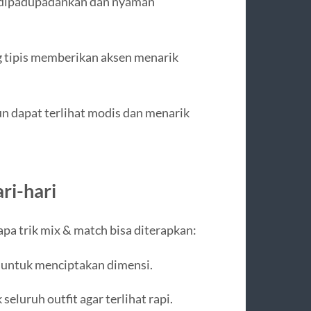
h dipadupadankan dan nyaman
ng tipis memberikan aksen menarik
un dapat terlihat modis dan menarik
ri-hari
apa trik mix & match bisa diterapkan:
 untuk menciptakan dimensi.
luruh outfit agar terlihat rapi.